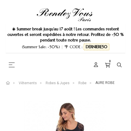
☀️ Summer break jusqu’au 17 août ! Les commandes restent
ouvertes et seront expédiées à notre retour. Profitez de -50 %
pendant toute notre pause.
(Summer Sale: -50%)
|
🌴 CODE :
DERNIERE50
0
Basculer la navigation
☰
AURE ROBE
Vêtements
Robes & Jupes
Robe