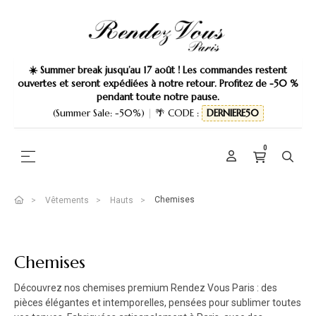
☀️ Summer break jusqu’au 17 août ! Les commandes restent
ouvertes et seront expédiées à notre retour. Profitez de -50 %
pendant toute notre pause.
(Summer Sale: -50%)
|
🌴 CODE :
DERNIERE50
0
Basculer la navigation
☰
Chemises
Vêtements
Hauts
Chemises
Découvrez nos chemises premium Rendez Vous Paris : des
pièces élégantes et intemporelles, pensées pour sublimer toutes