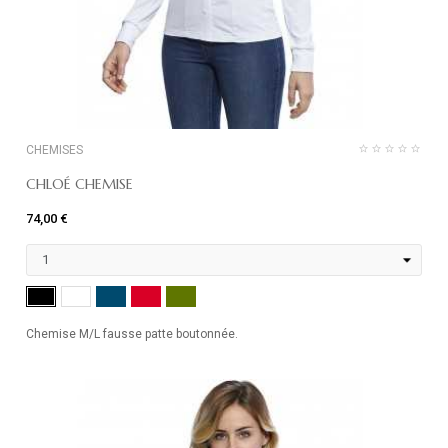
CHEMISES
CHLOÉ CHEMISE
74,00 €
MARINE
ROUGE
KHAKI
NOIR
BLANC
Chemise M/L fausse patte boutonnée.