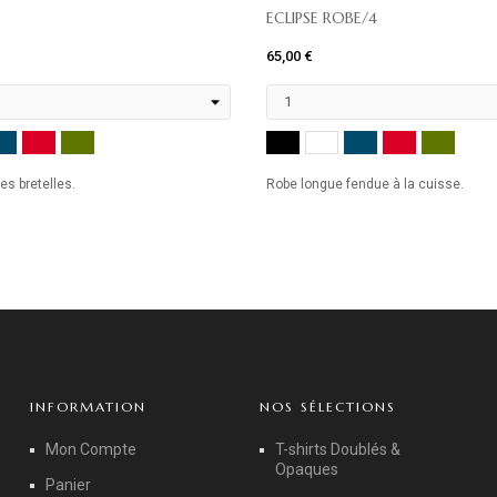
ECLIPSE ROBE/4
65,00 €
MARINE
ROUGE
KHAKI
NOIR
MARINE
ROUGE
KHAK
ANC
BLANC
es bretelles.
Robe longue fendue à la cuisse.
INFORMATION
NOS SÉLECTIONS
Mon Compte
T-shirts Doublés &
Opaques
Panier