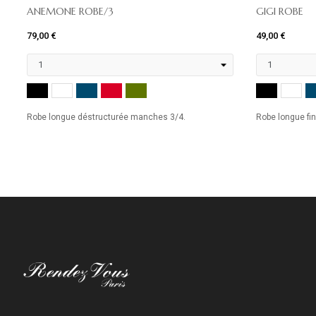
ANEMONE ROBE/3
GIGI ROBE
79,00 €
49,00 €
NOIR
MARINE
ROUGE
KHAKI
NOIR
BLANC
BL
Robe longue déstructurée manches 3/4.
Robe longue fin