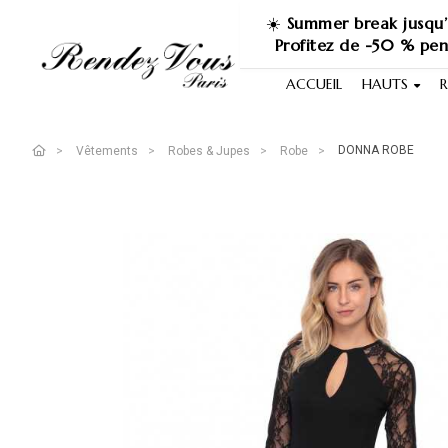
☀️
Summer break jusqu’
Profitez de -50 % pe
ACCUEIL
HAUTS
R
DONNA ROBE
Vêtements
Robes & Jupes
Robe