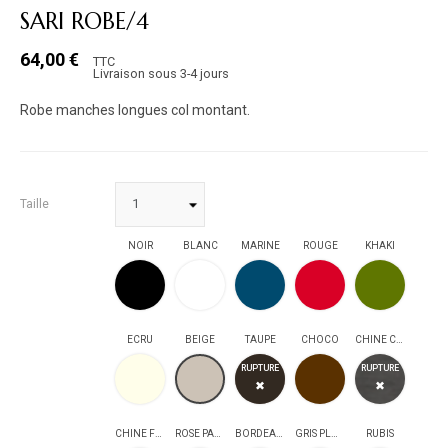
SARI ROBE/4
64,00 €
TTC
Livraison sous 3-4 jours
Robe manches longues col montant.
Taille
NOIR
BLANC
MARINE
ROUGE
KHAKI
NOIR
BLANC
MARINE
ROUGE
KHAKI
ECRU
BEIGE
TAUPE
CHOCO
CHINE CLAIR
ECRU
TAUPE
CHOCO
CHINE CLAIR
BEIGE
RUPTURE
RUPTURE
✖
✖
CHINE FONCE
ROSE PALE
BORDEAUX
GRIS PLOMB
RUBIS