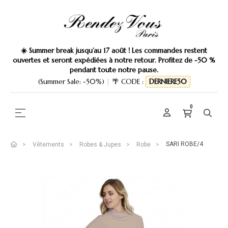
☀️ Summer break jusqu’au 17 août ! Les commandes restent
ouvertes et seront expédiées à notre retour. Profitez de -50 %
pendant toute notre pause.
(Summer Sale: -50%)
|
🌴 CODE :
DERNIERE50
0
Basculer la navigation
☰
SARI ROBE/4
Vêtements
Robes & Jupes
Robe