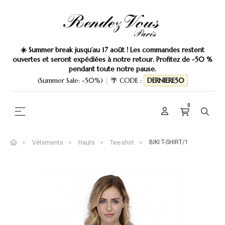
☀️ Summer break jusqu’au 17 août ! Les commandes restent
ouvertes et seront expédiées à notre retour. Profitez de -50 %
pendant toute notre pause.
(Summer Sale: -50%)
|
🌴 CODE :
DERNIERE50
0
Basculer la navigation
☰
BIKI T-SHIRT/1
Vêtements
Hauts
Tee-shirt