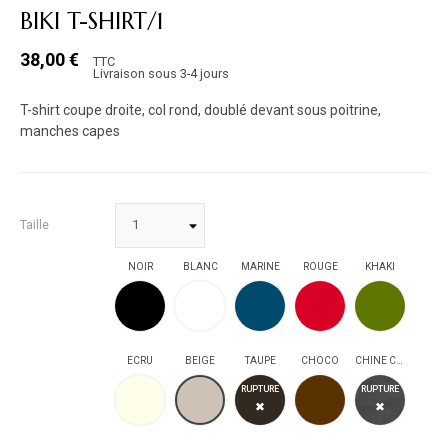
BIKI T-SHIRT/1
38,00 €
TTC
Livraison sous 3-4 jours
T-shirt coupe droite, col rond, doublé devant sous poitrine,
manches capes
Taille
NOIR
BLANC
MARINE
ROUGE
KHAKI
NOIR
BLANC
MARINE
ROUGE
KHAKI
ECRU
BEIGE
TAUPE
CHOCO
CHINE CLAIR
ECRU
TAUPE
CHOCO
CHINE CLAIR
BEIGE
RUPTURE
RUPTURE
✖
✖