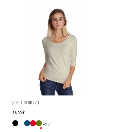
JOE T-SHIRT/3
36,00 €
+22
✖
✖
✖
✖
✖
✖
✖
✖
✖
✖