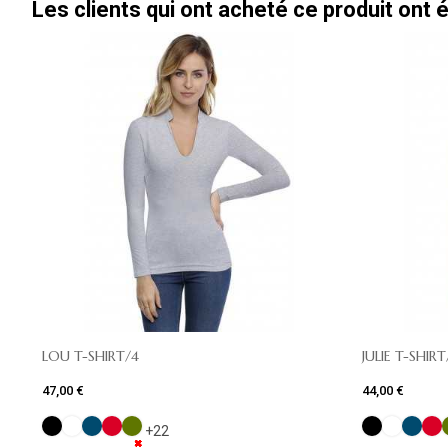
Les clients qui ont acheté ce produit ont
LOU T-SHIRT/4
JULIE T-SHIRT
47,00 €
44,00 €
+22
✖
✖
✖
✖
✖
✖
✖
✖
✖
✖