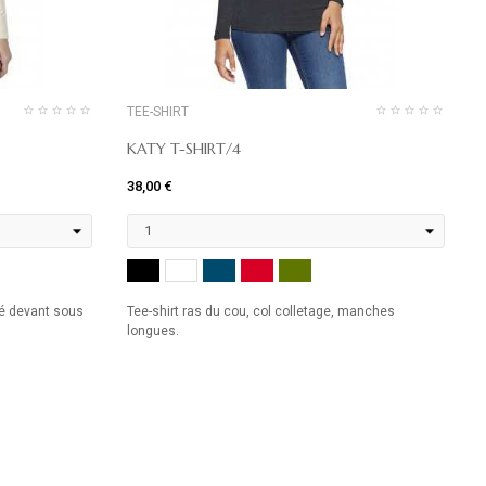
TEE-SHIRT
KATY T-SHIRT/4
38,00 €
3
I
NOIR
MARINE
ROUGE
KHAKI
BLANC
blé devant sous
Tee-shirt ras du cou, col colletage, manches
T
longues.
p