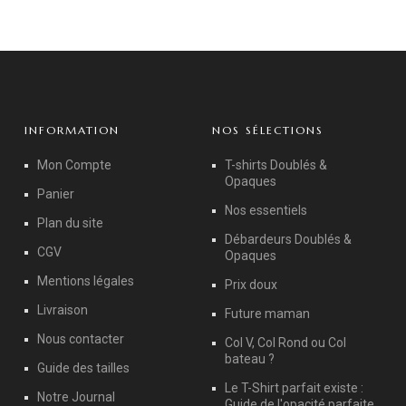
INFORMATION
NOS SÉLECTIONS
Mon Compte
T-shirts Doublés &
Opaques
Panier
Nos essentiels
Plan du site
Débardeurs Doublés &
CGV
Opaques
Mentions légales
Prix doux
Livraison
Future maman
Nous contacter
Col V, Col Rond ou Col
bateau ?
Guide des tailles
Le T-Shirt parfait existe :
Notre Journal
Guide de l'opacité parfaite