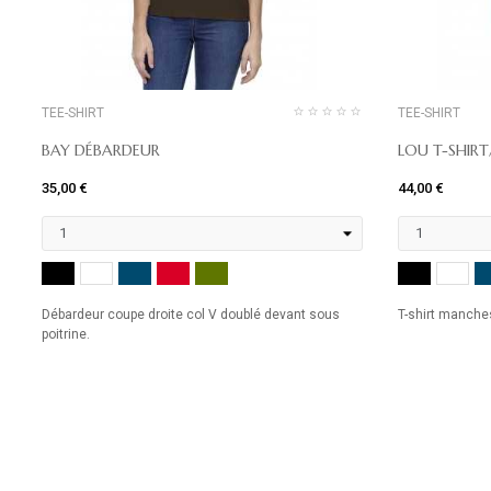
TEE-SHIRT
TEE-SHIRT
BAY DÉBARDEUR
LOU T-SHIRT
35,00 €
44,00 €
NOIR
MARINE
ROUGE
KHAKI
NOIR
BLANC
BL
Débardeur coupe droite col V doublé devant sous
T-shirt manches
poitrine.