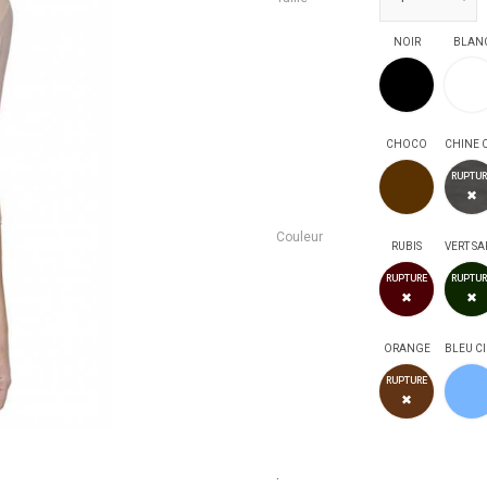
NOIR
BLAN
NOIR
CHOCO
CHOCO
RUPTUR
✖
Couleur
RUBIS
RUBIS
RUPTURE
RUPTUR
✖
✖
ORANGE
BLEU CI
ORANG
RUPTURE
✖
.