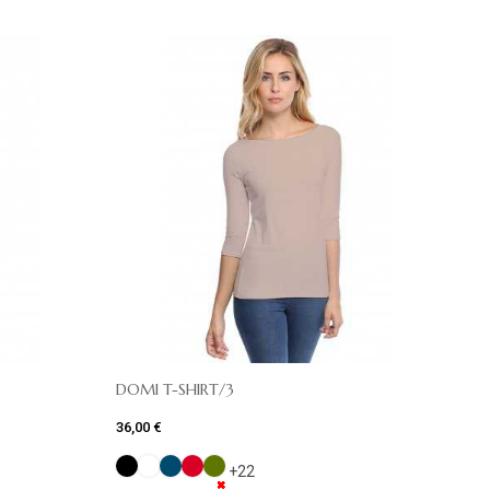
DOMI T-SHIRT/3
36,00 €
+22
✖
✖
✖
✖
✖
✖
✖
✖
✖
✖