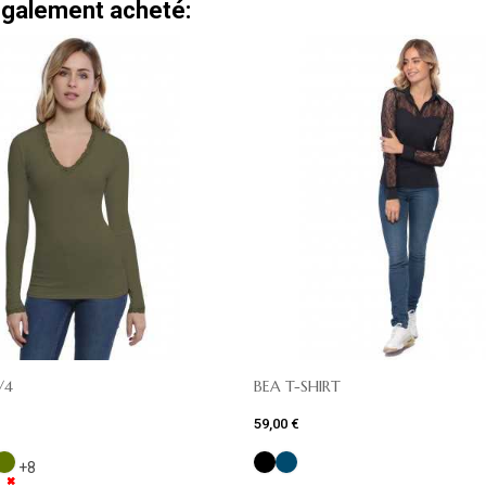
 également acheté:
/4
BEA T-SHIRT
59,00 €
+8
✖
✖
✖
✖
✖