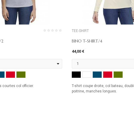
TEE-SHIRT
/2
BINO T-SHIRT/4
44,00 €
MARINE
ROUGE
KHAKI
NOIR
MARINE
ROUGE
KHAK
ANC
BLANC
 courtes col officier.
T-shirt coupe droite, col bateau, dou
poitrine, manches longues.