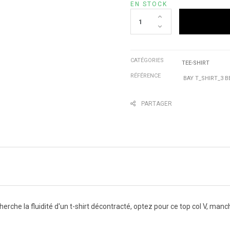
EN STOCK
CATÉGORIES
TEE-SHIRT
RÉFÉRENCE
BAY T_SHIRT_3 B
PARTAGER
erche la fluidité d'un t-shirt décontracté, optez pour ce top col V, manc