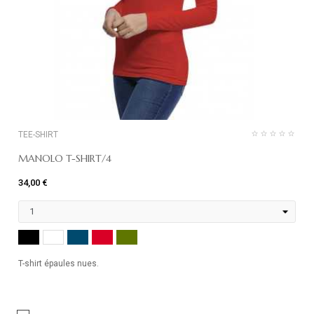
TEE-SHIRT
MANOLO T-SHIRT/4
34,00 €
NOIR
MARINE
ROUGE
KHAKI
BLANC
T-shirt épaules nues.