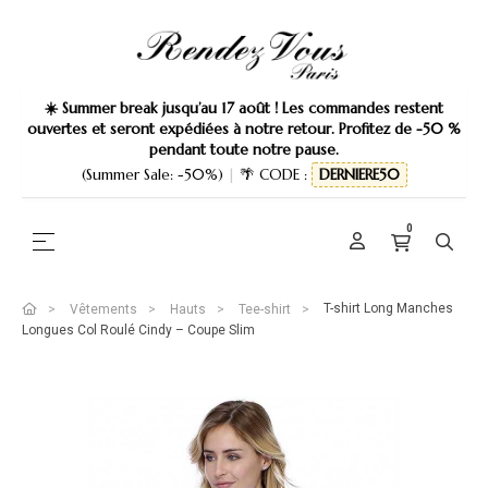
☀️ Summer break jusqu’au 17 août ! Les commandes restent
ouvertes et seront expédiées à notre retour. Profitez de -50 %
pendant toute notre pause.
(Summer Sale: -50%)
|
🌴 CODE :
DERNIERE50
0
Basculer la navigation
☰
T-shirt Long Manches
Vêtements
Hauts
Tee-shirt
Longues Col Roulé Cindy – Coupe Slim