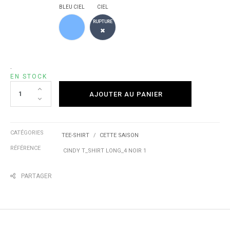
BLEU CIEL
CIEL
BLEU CIEL
CIEL
RUPTURE
✖
.
EN STOCK
AJOUTER AU PANIER
CATÉGORIES
TEE-SHIRT
CETTE SAISON
RÉFÉRENCE
CINDY T_SHIRT LONG_4 NOIR 1
PARTAGER