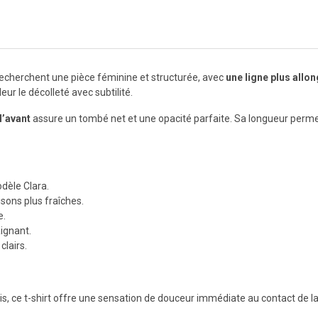
 recherchent une pièce féminine et structurée, avec
une ligne plus allo
ur le décolleté avec subtilité.
l’avant
assure un tombé net et une opacité parfaite. Sa longueur permet
dèle Clara.
isons plus fraîches.
e.
aignant.
clairs.
ois, ce t-shirt offre une sensation de douceur immédiate au contact de la