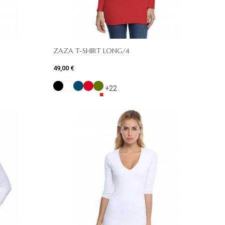
ZAZA T-SHIRT LONG/4
49,00 €
+22
✖
✖
✖
✖
✖
✖
✖
✖
✖
✖