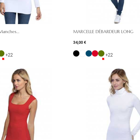
Manches...
MARCELLE DÉBARDEUR LONG
34,00 €
+22
+22
✖
✖
✖
✖
✖
✖
✖
✖
✖
✖
✖
✖
✖
✖
✖
✖
✖
✖
✖
✖