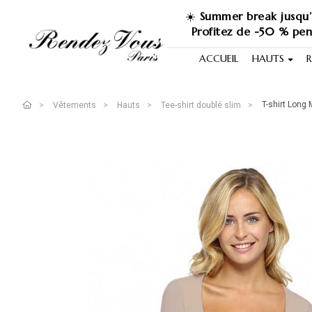
☀️
Summer break jusqu’
Profitez de -50 % pe
ACCUEIL
HAUTS
R
T-shirt Long
Vêtements
Hauts
Tee-shirt doublé slim