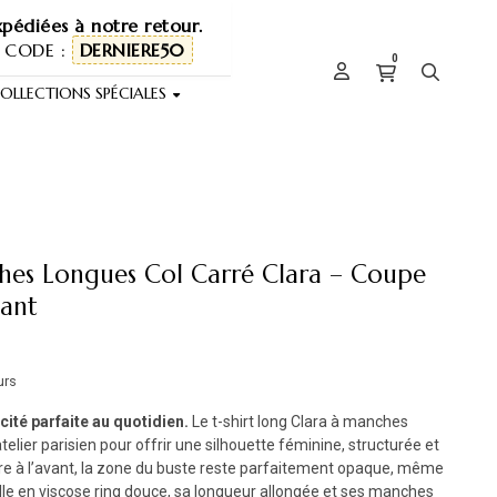
pédiées à notre retour.
 CODE :
DERNIERE50
0
OLLECTIONS SPÉCIALES
hes Longues Col Carré Clara – Coupe
ant
urs
cité parfaite au quotidien.
Le t-shirt long Clara à manches
elier parisien pour offrir une silhouette féminine, structurée et
re à l’avant, la zone du buste reste parfaitement opaque, même
ille en viscose ring douce, sa longueur allongée et ses manches