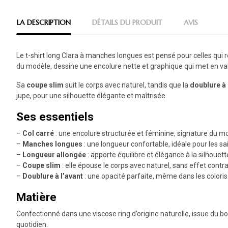
LA DESCRIPTION
DÉTAILS DU PRODUIT
AVIS
Le t-shirt long Clara à manches longues est pensé pour celles qui
du modèle, dessine une encolure nette et graphique qui met en vale
Sa
coupe slim
suit le corps avec naturel, tandis que la
doublure à 
jupe, pour une silhouette élégante et maîtrisée.
Ses essentiels
–
Col carré
: une encolure structurée et féminine, signature du mo
–
Manches longues
: une longueur confortable, idéale pour les sa
–
Longueur allongée
: apporte équilibre et élégance à la silhouett
–
Coupe slim
: elle épouse le corps avec naturel, sans effet contr
–
Doublure à l’avant
: une opacité parfaite, même dans les coloris 
Matière
Confectionné dans une viscose ring d’origine naturelle, issue du b
quotidien.