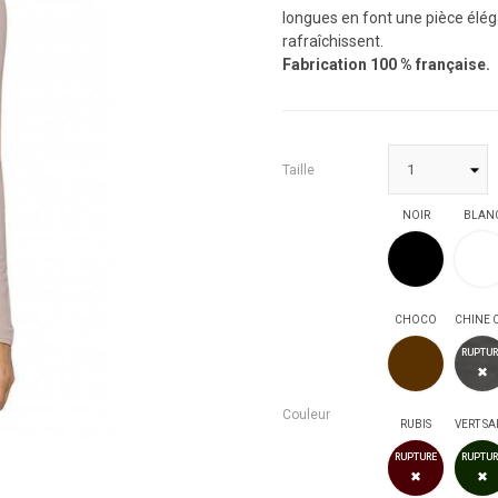
longues en font une pièce élég
rafraîchissent.
Fabrication 100 % française.
Taille
NOIR
BLAN
NOIR
CHOCO
CHOCO
RUPTUR
✖
Couleur
RUBIS
RUBIS
RUPTURE
RUPTUR
✖
✖