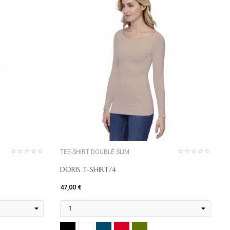
TEE-SHIRT DOUBLÉ SLIM
DORIS T-SHIRT/4
47,00 €
4
I
NOIR
MARINE
ROUGE
KHAKI
BLANC