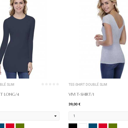
BLÉ SLIM
TEE-SHIRT DOUBLÉ SLIM
RT LONG/4
VIVI T-SHIRT/1
39,00 €
MARINE
ROUGE
KHAKI
NOIR
MARINE
ROUGE
KHAK
ANC
BLANC