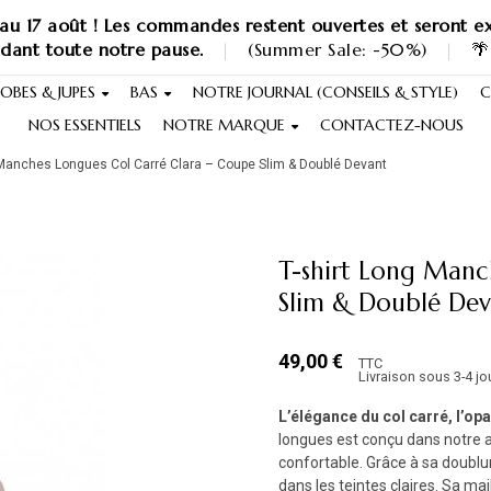
au 17 août ! Les commandes restent ouvertes et seront ex
ndant toute notre pause.
|
(Summer Sale: -50%)
|
🌴
OBES & JUPES
BAS
NOTRE JOURNAL (CONSEILS & STYLE)
C
NOS ESSENTIELS
NOTRE MARQUE
CONTACTEZ-NOUS
 Manches Longues Col Carré Clara – Coupe Slim & Doublé Devant
T-shirt Long Manc
Slim & Doublé Dev
49,00 €
TTC
Livraison sous 3-4 jo
L’élégance du col carré, l’opa
longues est conçu dans notre at
confortable. Grâce à sa doublu
dans les teintes claires. Sa ma