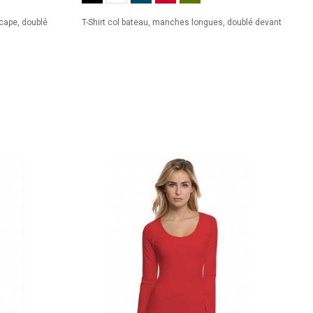
 cape, doublé
T-Shirt col bateau, manches longues, doublé devant
L
q
c