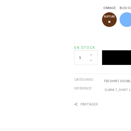
ORANGE
BLEU CI
ORANG
RUPTURE
✖
.
EN STOCK
CATÉGORIES
TEE-SHIRT DOUBL
RÉFÉRENCE
CLARA T_SHIRT L
PARTAGER