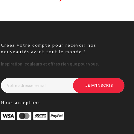
✖
✖
✖
✖
✖
✖
✖
✖
✖
✖
Créez votre compte pour recevoir nos
nouveautés avant tout le monde !
Inspiration, couleurs et offres rien que pour vous.
JE M'INSCRIS
Nous acceptons