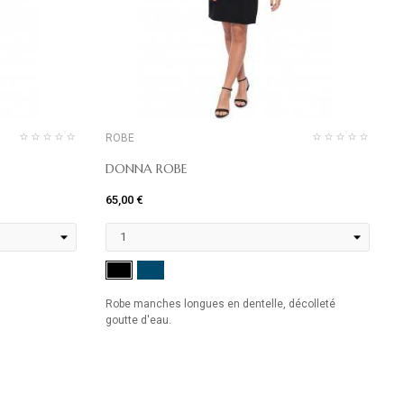
ROBE
DONNA ROBE
65,00 €
3
I
MARINE
NOIR
Robe manches longues en dentelle, décolleté
goutte d'eau.