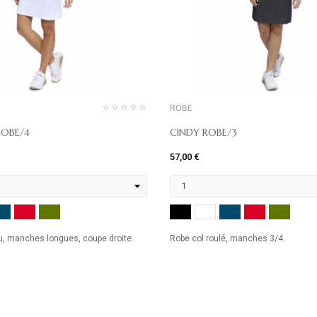
ROBE
OBE/4
CINDY ROBE/3
57,00 €
MARINE
ROUGE
KHAKI
NOIR
MARINE
ROUGE
KHAK
ANC
BLANC
u, manches longues, coupe droite.
Robe col roulé, manches 3/4.