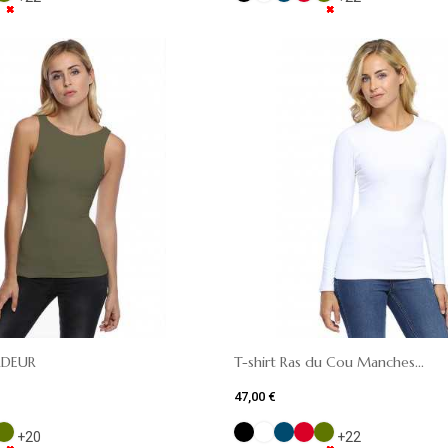
✖
✖
✖
✖
✖
✖
✖
✖
✖
✖
✖
✖
✖
✖
✖
✖
✖
✖
✖
✖
RDEUR
T-shirt Ras du Cou Manches...
47,00 €
+20
+22