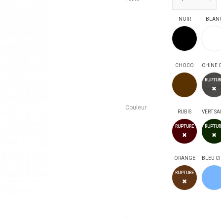
NOIR
BLAN
NOIR
CHOCO
CHOCO
RUPTUR
✖
Couleur
RUBIS
RUBIS
RUPTURE
RUPTUR
✖
✖
ORANGE
BLEU CI
ORANG
RUPTURE
✖
.