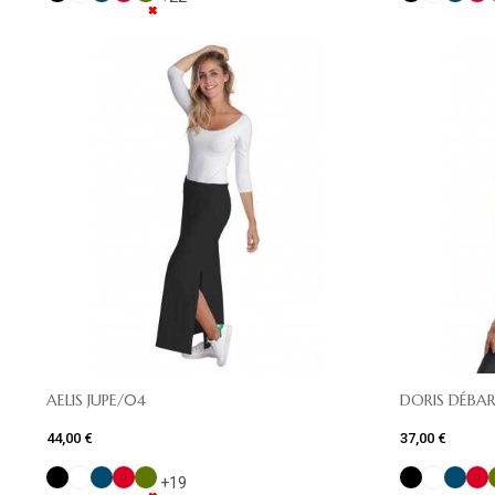
✖
✖
✖
✖
✖
✖
✖
✖
✖
✖
AELIS JUPE/04
DORIS DÉBA
44,00 €
37,00 €
+19