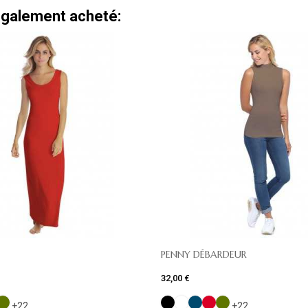
 également acheté:
PENNY DÉBARDEUR
32,00 €
+22
+22