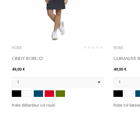
ROBE
ROBE
CINDY ROBE/0
GUIMAUVE R
49,00 €
49,00 €
NOIR
MARINE
ROUGE
KHAKI
NOIR
BLANC
BL
Robe débardeur col roulé.
Robe col batea