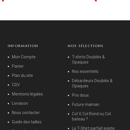
✖
✖
✖
✖
✖
✖
✖
✖
✖
✖
✖
✖
✖
✖
✖
✖
✖
✖
INFORMATION
NOS SÉLECTIONS
Mon Compte
T-shirts Doublés &
Opaques
Panier
Nos essentiels
Plan du site
Débardeurs Doublés &
CGV
Opaques
Mentions légales
Prix doux
Livraison
Future maman
Nous contacter
Col V, Col Rond ou Col
bateau ?
Guide des tailles
Le T-Shirt parfait existe :