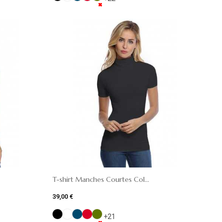
✖
✖
✖
✖
✖
✖
✖
✖
✖
✖
T-shirt Manches Courtes Col...
39,00 €
+21