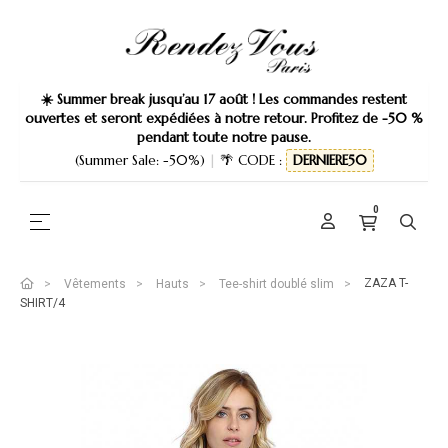
☀️ Summer break jusqu’au 17 août ! Les commandes restent
ouvertes et seront expédiées à notre retour. Profitez de -50 %
pendant toute notre pause.
(Summer Sale: -50%)
|
🌴 CODE :
DERNIERE50
0
Basculer la navigation
☰
ZAZA T-
Vêtements
Hauts
Tee-shirt doublé slim
SHIRT/4