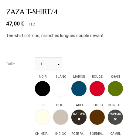
ZAZA T-SHIRT/4
47,00 €
TTC
Tee-shirt col rond, manches longues doublé devant
Taille
NOIR
BLANC
MARINE
ROUGE
KHAKI
NOIR
BLANC
MARINE
ROUGE
KHAKI
ECRU
BEIGE
TAUPE
CHOCO
CHINE CLAIR
ECRU
BEIGE
TAUPE
CHOCO
CHINE CLAIR
RUPTURE
RUPTURE
✖
✖
CHINE FONCE
INDIGO
ROSE PALE
BORDEAUX
CAMEL