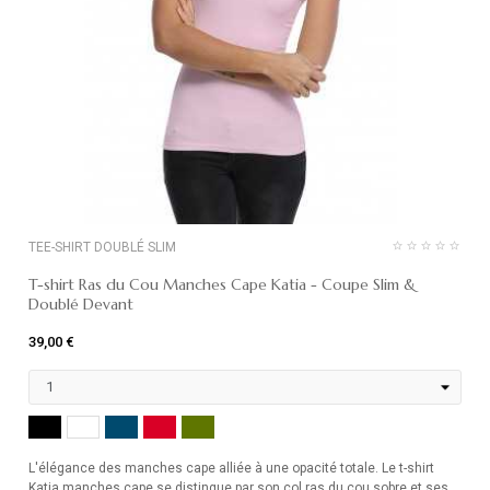
TEE-SHIRT DOUBLÉ SLIM
T-shirt Ras du Cou Manches Cape Katia - Coupe Slim &
Doublé Devant
39,00 €
NOIR
MARINE
ROUGE
KHAKI
BLANC
L'élégance des manches cape alliée à une opacité totale. Le t-shirt
Katia manches cape se distingue par son col ras du cou sobre et ses...