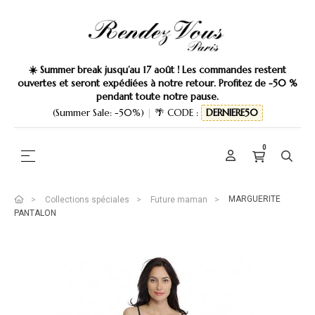
☀️ Summer break jusqu’au 17 août ! Les commandes restent
ouvertes et seront expédiées à notre retour. Profitez de -50 %
pendant toute notre pause.
(Summer Sale: -50%)
|
🌴 CODE :
DERNIERE50
0
Basculer la navigation
☰
MARGUERITE
Collections spéciales
Future maman
PANTALON