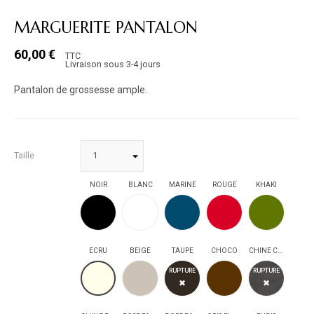
MARGUERITE PANTALON
60,00 €
TTC
Livraison sous 3-4 jours
Pantalon de grossesse ample.
Taille
NOIR
BLANC
MARINE
ROUGE
KHAKI
NOIR
BLANC
MARINE
ROUGE
KHAKI
ECRU
BEIGE
TAUPE
CHOCO
CHINE CLAIR
BEIGE
TAUPE
CHOCO
CHINE CLAIR
ECRU
RUPTURE
RUPTURE
✖
✖