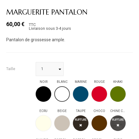
MARGUERITE PANTALON
60,00 €
TTC
Livraison sous 3-4 jours
Pantalon de grossesse ample.
Taille
NOIR
BLANC
MARINE
ROUGE
KHAKI
NOIR
MARINE
ROUGE
KHAKI
BLANC
ECRU
BEIGE
TAUPE
CHOCO
CHINE CLAIR
ECRU
BEIGE
TAUPE
CHOCO
CHINE CLAIR
RUPTURE
RUPTURE
✖
✖