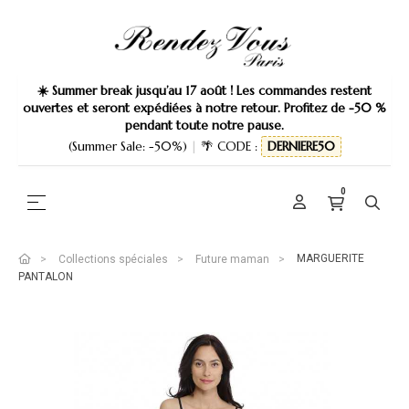
☀️ Summer break jusqu’au 17 août ! Les commandes restent
ouvertes et seront expédiées à notre retour. Profitez de -50 %
pendant toute notre pause.
(Summer Sale: -50%)
|
🌴 CODE :
DERNIERE50
0
Basculer la navigation
☰
MARGUERITE
Collections spéciales
Future maman
PANTALON