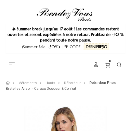
☀️ Summer break jusqu’au 17 août ! Les commandes restent
ouvertes et seront expédiées à notre retour. Profitez de -50 %
pendant toute notre pause.
(Summer Sale: -50%)
|
🌴 CODE :
DERNIERE50
0
Basculer la navigation
☰
Débardeur Fines
Vêtements
Hauts
Débardeur
Bretelles Alison - Caraco Douceur & Confort