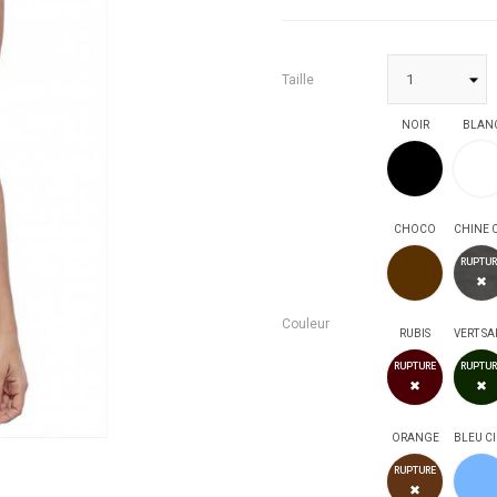
Taille
NOIR
BLAN
NOIR
CHOCO
CHOCO
RUPTUR
✖
Couleur
RUBIS
RUBIS
RUPTURE
RUPTUR
✖
✖
ORANGE
BLEU CI
ORANG
RUPTURE
✖