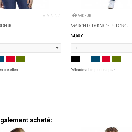
DÉBARDEUR
ARDEUR
MARCELLE DÉBARDEUR LONG
34,00 €
MARINE
ROUGE
KHAKI
NOIR
MARINE
ROUGE
KHAK
ANC
BLANC
s bretelles.
Débardeur long dos nageur.
 également acheté: