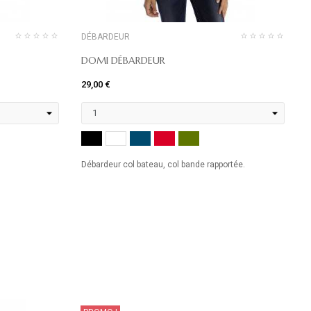
DÉBARDEUR
DOMI DÉBARDEUR
29,00 €
3
I
NOIR
MARINE
ROUGE
KHAKI
BLANC
Débardeur col bateau, col bande rapportée.
D