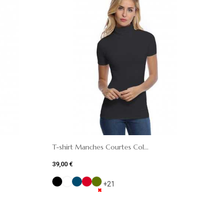
T-shirt Manches Courtes Col...
39,00 €
+21
✖
✖
✖
✖
✖
✖
✖
✖
✖
✖