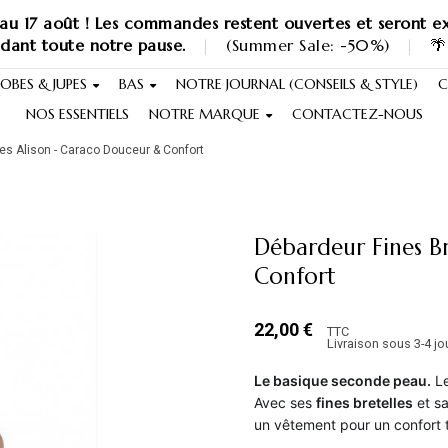
au 17 août ! Les commandes restent ouvertes et seront ex
ndant toute notre pause.
|
(Summer Sale: -50%)
|
🌴
OBES & JUPES
BAS
NOTRE JOURNAL (CONSEILS & STYLE)
C
NOS ESSENTIELS
NOTRE MARQUE
CONTACTEZ-NOUS
les Alison - Caraco Douceur & Confort
Débardeur Fines Br
Confort
22,00 €
TTC
Livraison sous 3-4 jo
Le basique seconde peau.
Le
Avec ses
fines bretelles
et sa
un vêtement pour un confort t