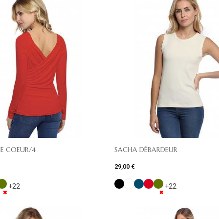
E COEUR/4
SACHA DÉBARDEUR
29,00 €
+22
+22
✖
✖
✖
✖
✖
✖
✖
✖
✖
✖
✖
✖
✖
✖
✖
✖
✖
✖
✖
✖