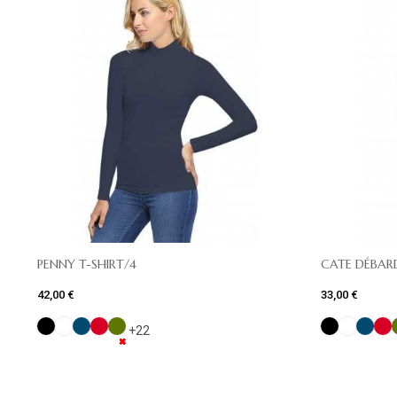
PENNY T-SHIRT/4
CATE DÉBAR
42,00 €
33,00 €
+22
✖
✖
✖
✖
✖
✖
✖
✖
✖
✖