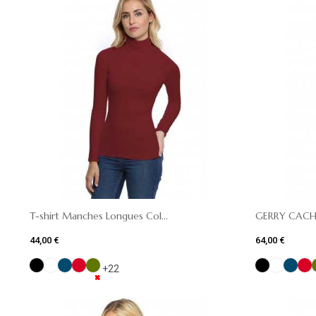
T-shirt Manches Longues Col...
GERRY CACH
44,00 €
64,00 €
+22
✖
✖
✖
✖
✖
✖
✖
✖
✖
✖