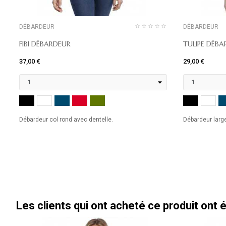
DÉBARDEUR
DÉBARDEUR
FIBI DÉBARDEUR
TULIPE DÉB
37,00 €
29,00 €
NOIR
MARINE
ROUGE
KHAKI
NOIR
BLANC
BL
Débardeur col rond avec dentelle.
Débardeur large
Les clients qui ont acheté ce produit ont