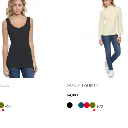
DEUR
SANDY T-SHIRT/4
54,00 €
+22
+22
✖
✖
✖
✖
✖
✖
✖
✖
✖
✖
✖
✖
✖
✖
✖
✖
✖
✖
✖
✖