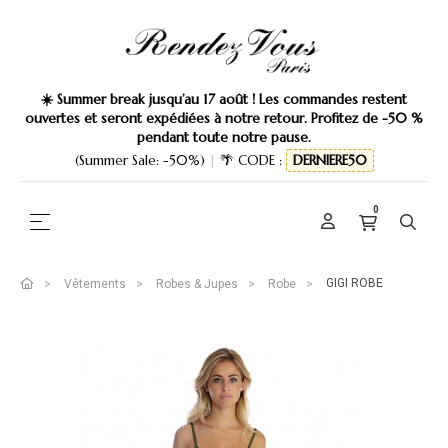
☀️ Summer break jusqu’au 17 août ! Les commandes restent
ouvertes et seront expédiées à notre retour. Profitez de -50 %
pendant toute notre pause.
(Summer Sale: -50%)
|
🌴 CODE :
DERNIERE50
0
Basculer la navigation
☰
GIGI ROBE
Vêtements
Robes & Jupes
Robe