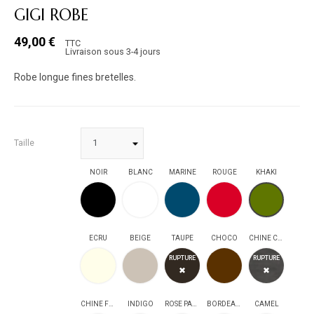
GIGI ROBE
49,00 €
TTC
Livraison sous 3-4 jours
Robe longue fines bretelles.
Taille
NOIR
BLANC
MARINE
ROUGE
KHAKI
NOIR
BLANC
MARINE
ROUGE
KHAKI
ECRU
BEIGE
TAUPE
CHOCO
CHINE CLAIR
ECRU
BEIGE
TAUPE
CHOCO
CHINE CLAIR
RUPTURE
RUPTURE
✖
✖
CHINE FONCE
INDIGO
ROSE PALE
BORDEAUX
CAMEL