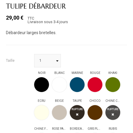
TULIPE DÉBARDEUR
29,00 €
TTC
Livraison sous 3-4 jours
Débardeur larges bretelles.
Taille
NOIR
BLANC
MARINE
ROUGE
KHAKI
NOIR
BLANC
MARINE
ROUGE
KHAKI
ECRU
BEIGE
TAUPE
CHOCO
CHINE CLAIR
ECRU
BEIGE
TAUPE
CHOCO
CHINE CLAIR
RUPTURE
RUPTURE
✖
✖
CHINE FONCE
ROSE PALE
BORDEAUX
GRIS PLOMB
RUBIS