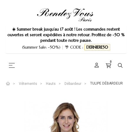
☀️ Summer break jusqu’au 17 août ! Les commandes restent
ouvertes et seront expédiées à notre retour. Profitez de -50 %
pendant toute notre pause.
(Summer Sale: -50%)
|
🌴 CODE :
DERNIERE50
0
Basculer la navigation
☰
TULIPE DÉBARDEUR
Vêtements
Hauts
Débardeur